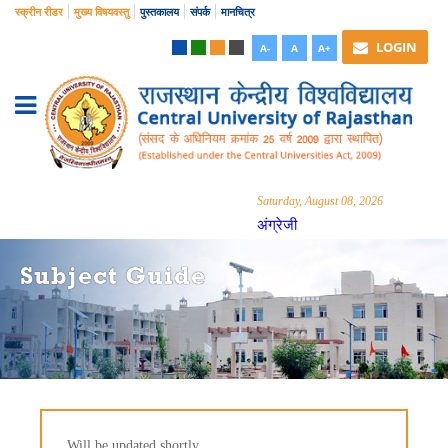
स्क्रीन रीडर
मुख्य विषयवस्तु
पुस्तकालय
संपर्क
मानचित्र
LOGIN
A-
A
A+
Saturday, August 08, 2026
अंग्रेजी
Subject Guide
Will be updated shortly...