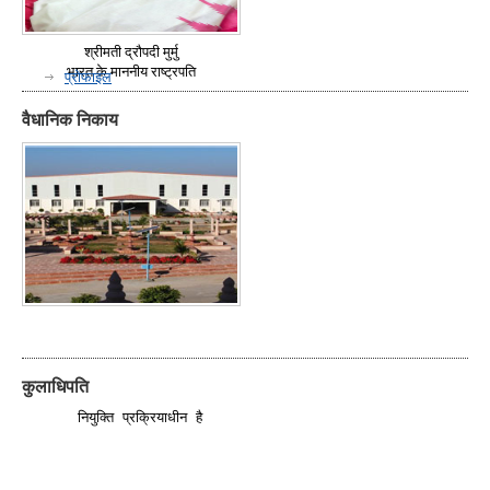
श्रीमती द्रौपदी मुर्मु
भारत के माननीय राष्ट्रपति
प्रोफाइल
वैधानिक निकाय
कुलाधिपति
  नियुक्ति प्रक्रियाधीन है